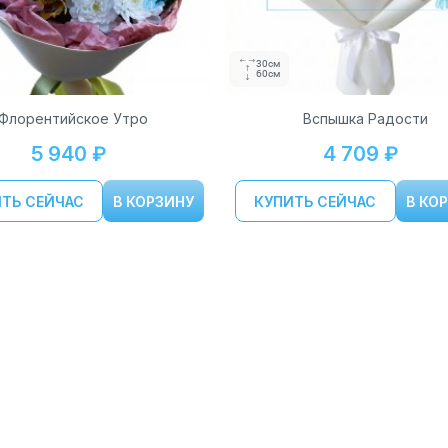
30см
60см
Флорентийское Утро
Вспышка Радости
5 940 ₽
4 709 ₽
ТЬ СЕЙЧАС
В КОРЗИНУ
КУПИТЬ СЕЙЧАС
В КО