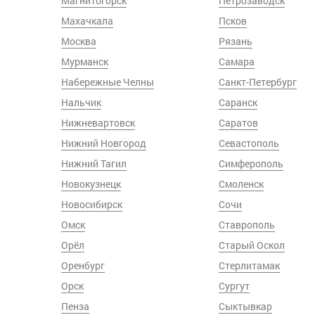
Магнитогорск
Петрозаводск
Махачкала
Псков
Москва
Рязань
Мурманск
Самара
Набережные Челны
Санкт-Петербург
Нальчик
Саранск
Нижневартовск
Саратов
Нижний Новгород
Севастополь
Нижний Тагил
Симферополь
Новокузнецк
Смоленск
Новосибирск
Сочи
Омск
Ставрополь
Орёл
Старый Оскол
Оренбург
Стерлитамак
Орск
Сургут
Пенза
Сыктывкар