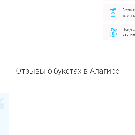
Беспла
текст 
Покупа
начисл
Отзывы о букетах в Алагире