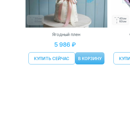
30см
40см
60см
60см
Ягодный плен
5 986 ₽
КУПИТЬ СЕЙЧАС
В КОРЗИНУ
КУПИ