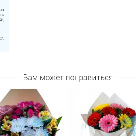
ых
то
и,
 и
е!
то
025
 и
 и
ый
м.
ло
Вам может понравиться