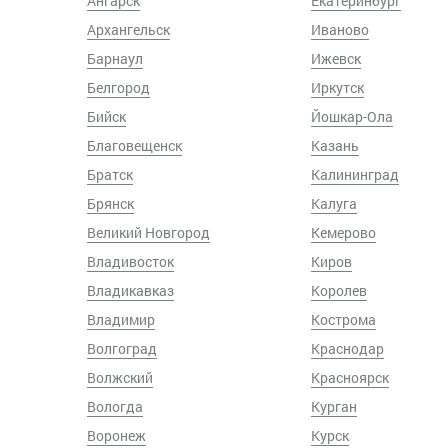
Ангарск
Екатеринбург
Архангельск
Иваново
Барнаул
Ижевск
Белгород
Иркутск
Бийск
Йошкар-Ола
Благовещенск
Казань
Братск
Калининград
Брянск
Калуга
Великий Новгород
Кемерово
Владивосток
Киров
Владикавказ
Королев
Владимир
Кострома
Волгоград
Краснодар
Волжский
Красноярск
Вологда
Курган
Воронеж
Курск