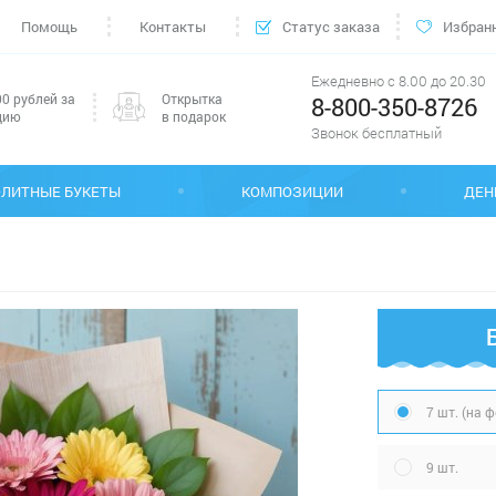
Помощь
Контакты
Статус заказа
Избран
Ежедневно с 8.00 до 20.30
0 рублей за
Открытка
8-800-350-8726
цию
в подарок
Звонок бесплатный
ЭЛИТНЫЕ БУКЕТЫ
КОМПОЗИЦИИ
ДЕН
7 шт. (на 
9 шт.