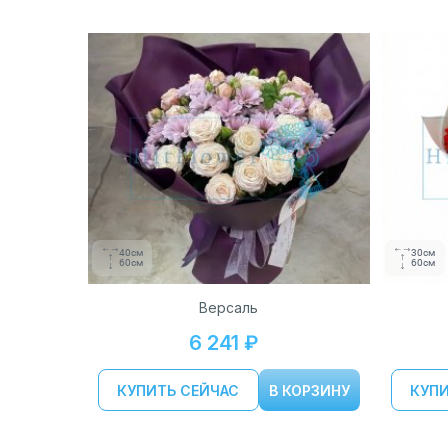
40см
30см
60см
60см
Версаль
6 241 ₽
КУПИТЬ СЕЙЧАС
В КОРЗИНУ
КУПИ