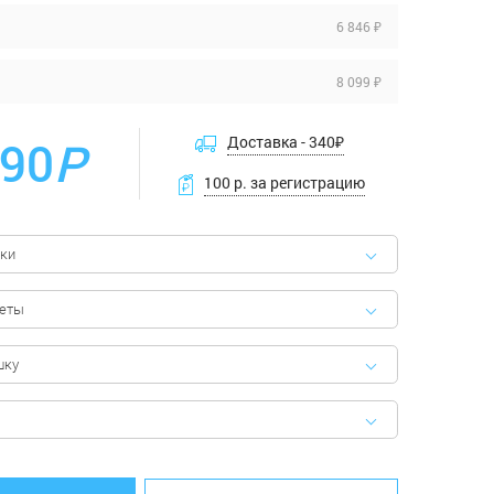
6 846 ₽
8 099 ₽
990
Р
Доставка -
340
₽
100 р. за регистрацию
ки
феты
шку