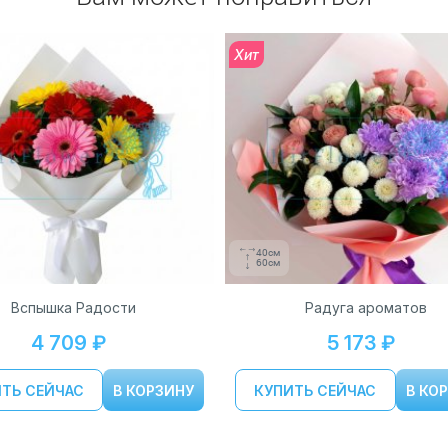
Хит
40см
60см
Вспышка Радости
Радуга ароматов
4 709 ₽
5 173 ₽
ТЬ СЕЙЧАС
В КОРЗИНУ
КУПИТЬ СЕЙЧАС
В КО