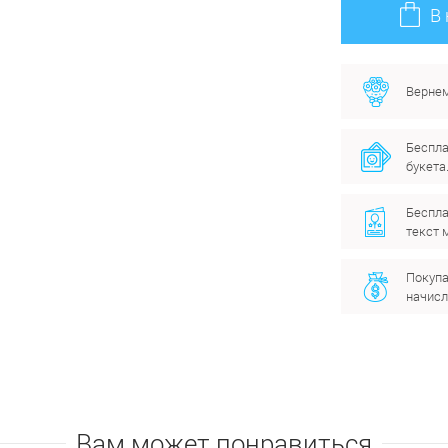
В
Вернем
Беспла
букета
Беспла
текст 
Покупа
начисл
Вам может понравиться