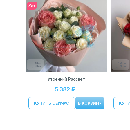
Хит
40см
50см
60см
70см
Утренний Рассвет
5 382 ₽
КУПИТЬ СЕЙЧАС
В КОРЗИНУ
КУПИ