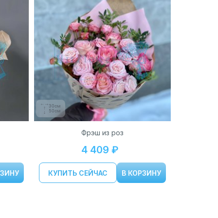
30см
50см
Фрэш из роз
4 409 ₽
РЗИНУ
КУПИТЬ СЕЙЧАС
В КОРЗИНУ