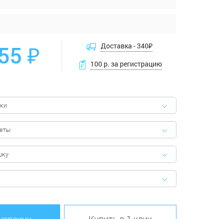
55 ₽
Доставка -
340
₽
100 р. за регистрацию
ки
феты
шку
 корзину
Купить в 1 клик