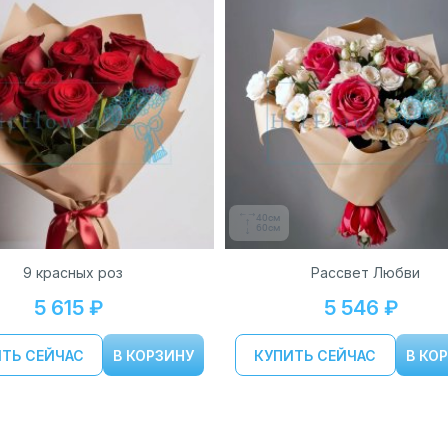
40см
60см
9 красных роз
Рассвет Любви
5 615 ₽
5 546 ₽
ТЬ СЕЙЧАС
В КОРЗИНУ
КУПИТЬ СЕЙЧАС
В КО