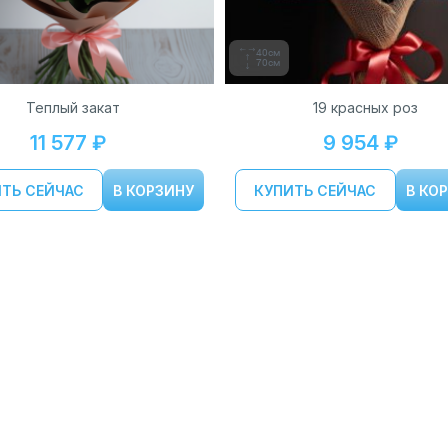
40см
70см
Теплый закат
19 красных роз
11 577 ₽
9 954 ₽
ТЬ СЕЙЧАС
В КОРЗИНУ
КУПИТЬ СЕЙЧАС
В КО