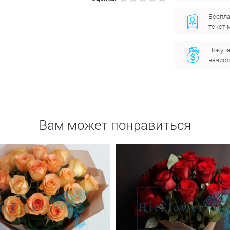
Беспла
текст 
Покупа
начисл
Вам может понравиться