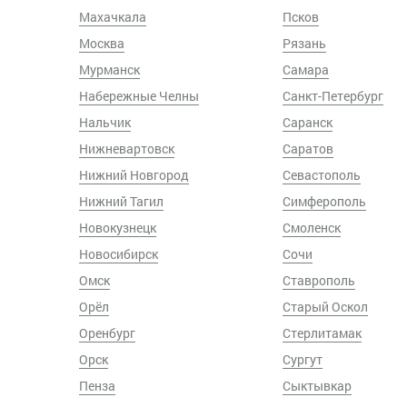
Махачкала
Псков
Москва
Рязань
Мурманск
Самара
Набережные Челны
Санкт-Петербург
Нальчик
Саранск
Нижневартовск
Саратов
Нижний Новгород
Севастополь
Нижний Тагил
Симферополь
Новокузнецк
Смоленск
Новосибирск
Сочи
Омск
Ставрополь
Орёл
Старый Оскол
Оренбург
Стерлитамак
Орск
Сургут
Пенза
Сыктывкар