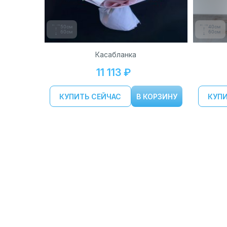
50см
40см
60см
60см
Касабланка
11 113 ₽
КУПИТЬ СЕЙЧАС
В КОРЗИНУ
КУПИ